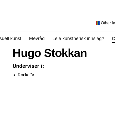
Other l
suell kunst
Elevråd
Leie kunstnerisk innslag?
O
Hugo Stokkan
Underviser i:
Rockefår