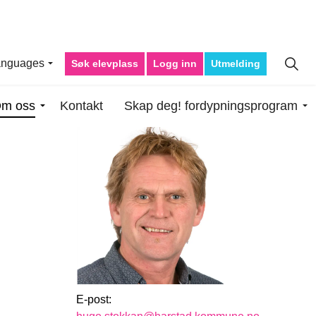
anguages
Søk elevplass
Logg inn
Utmelding
m oss
Kontakt
Skap deg! fordypningsprogram
E-post: