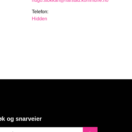
hugo.stokkan@harstad.kommune.no
Telefon:
Hidden
øk og snarveier