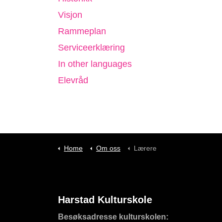
Visjon
Rammeplan
Serviceerklæring
In other languages
Elevråd
Home
Om oss
Lærere
Harstad Kulturskole
Besøksadresse kulturskolen: