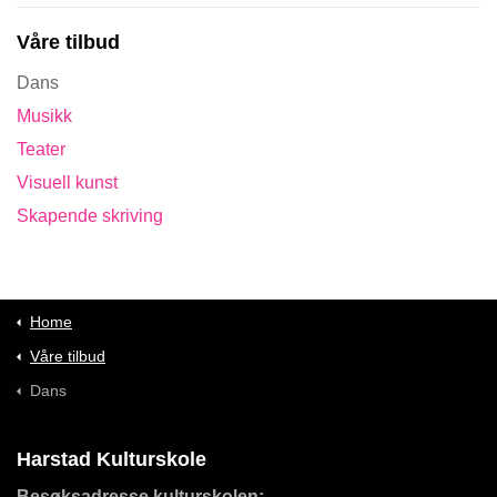
Våre tilbud
Dans
Musikk
Teater
Visuell kunst
Skapende skriving
Home
Våre tilbud
Dans
Harstad Kulturskole
Besøksadresse kulturskolen: